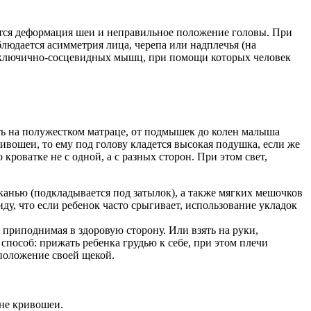
тся деформация шеи и неправильное положение головы. При
юдается асимметрия лица, черепа или надплечья (на
о-ключично-сосцевидных мышц, при помощи которых человек
ть на полужестком матраце, от подмышек до колен малыша
ивошеи, то ему под голову кладется высокая подушка, если же
кроватке не с одной, а с разных сторон. При этом свет,
анью (подкладывается под затылок), а также мягких мешочков
ду, что если ребенок часто срыгивает, использование укладок
 приподнимая в здоровую сторону. Или взять на руки,
способ: прижать ребенка грудью к себе, при этом плечи
положение своей щекой.
оне кривошеи.