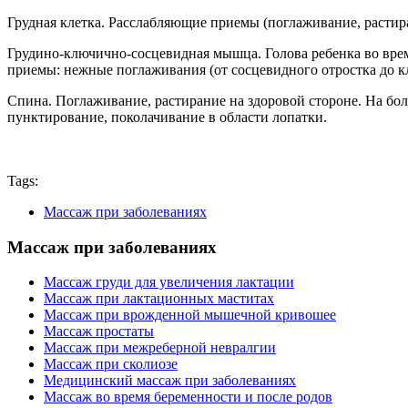
Грудная клетка. Расслабляющие приемы (поглаживание, растира
Грудино-ключично-сосцевидная мышца. Голова ребенка во вре
приемы: нежные поглаживания (от сосцевидного отростка до к
Спина. Поглаживание, растирание на здоровой стороне. На бо
пунктирование, поколачивание в области лопатки.
Tags:
Массаж при заболеваниях
Массаж при заболеваниях
Массаж груди для увеличения лактации
Массаж при лактационных маститах
Массаж при врожденной мышечной кривошее
Массаж простаты
Массаж при межреберной невралгии
Массаж при сколиозе
Медицинский массаж при заболеваниях
Массаж во время беременности и после родов