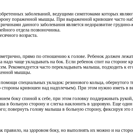
иобретенных заболеваний, ведущими симптомами которых являю
орону пораженной мышцы. При выраженной кривошее часто набл
Причинами данного заболевания является недоразвитие грудин
шейного отдела позвоночника.
есячного возраста.
мметрично, прямо по отношению к голове. Ребенок должен лежа
надо чаще укладывать на бок. Если ребенок спит на стороне кр
ем. Рекомендуется часто перекладывать малыша, подходить к его 
аженной мышцы.
помощи специальных укладок: резинового кольца, обернутого тк
о стороны кривошеи над надплечьем). При этом нужно иметь в ви
ием боку спиной к себе, при этом головку поддерживать рукой,
ша в больную сторону и слегка наклонить в здоровую. Еще один 
го; повернуть голову малыша в больную сторону, фиксируя это 
к правило, на здоровом боку, но выполнять их можно и на стор