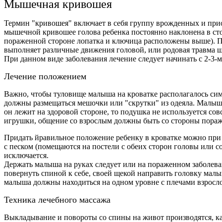
Мышечная кривошея
Термин "кривошея" включает в себя группу врожденных и пр
мышечной кривошее голова ребенка постоянно наклонена в ст
пораженной стороне лопатка и ключица расположены выше). 
выполняет различные движения головой, или родовая травма 
При данном виде заболевания лечение следует начинать с 2-3-м
Лечение положением
Важно, чтобы туловище малыша на кроватке располагалось си
должны размещаться мешочки или "скрутки" из одеяла. Малыша 
он лежит на здоровой стороне, то подушка не используется совс
игрушки, общение со взрослым должны быть со стороны пор
Придать йравильное положение ребенку в кроватке можно при 
с песком (помещаются на постели с обеих сторон головы или с
исключается.
Держать малыша на руках следует или на пораженном заболеван
повернуть спиной к себе, своей щекой направить головку малы
малыша должны находиться на одном уровне с плечами взросло
Техника лечебного массажа
Выкладывание и повороты со спины на живот производятся, ка