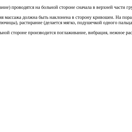
ние) проводятся на больной стороне сначала в верхней части гру
мя массажа должна быть наклонена в сторону кривошеи. На по
лючицы), растирание (делается мягко, подушечкой одного пальц
льной стороне производится поглаживание, вибрация, нежное ра